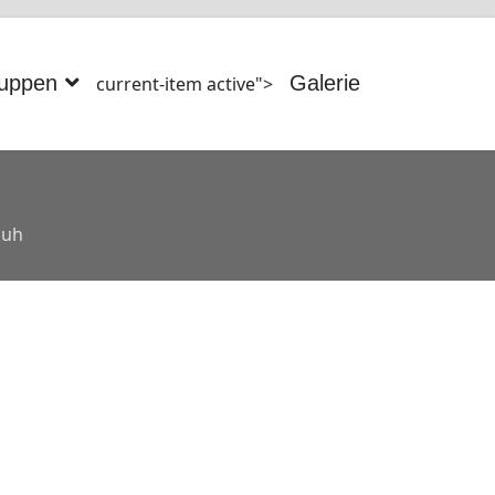
uppen
Galerie
current-item active">
huh