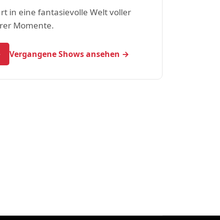
t in eine fantasievolle Welt voller
erer Momente.
→
Vergangene Shows ansehen →