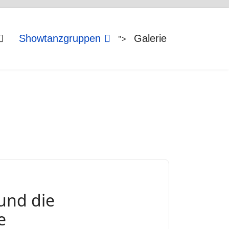
Showtanzgruppen
Galerie
">
und die
e