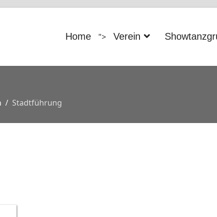
Home
Verein
Showtanzgr
">
n
Stadtführung